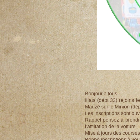
Bonjour à tous .
Illats (dépt 33) rejoins
Mauzé sur le Minion (dép
Les inscriptions sont ouv
Rappel pensez à prendre 
l'affiliation de la voiture.
Mise à jours des courses
Bonne inscriptions à vo